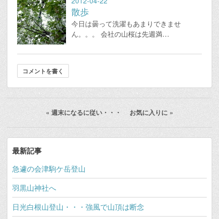
2012-04-22
散歩
今日は曇って洗濯もあまりできませ
ん。。。 会社の山桜は先週満…
コメントを書く
«
週末になるに従い・・・
お気に入りに
»
最新記事
急遽の会津駒ケ岳登山
羽黒山神社へ
日光白根山登山・・・強風で山頂は断念