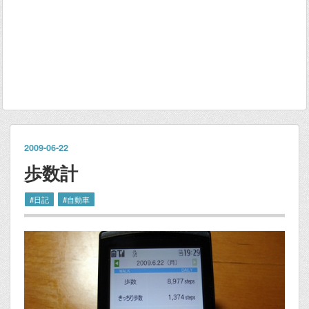
2009
-
06
-
22
歩数計
#日記
#自動車