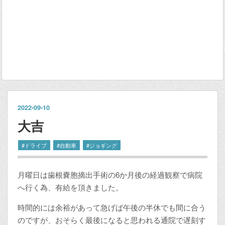
2022
-
09
-
10
大吉
#ドライブ
#自動車
#ジョギング
月曜日は歯根嚢胞摘出手術の6か月後の経過観察で病院
へ行く為、有給を頂きました。
時間的には余裕があって急げば午後の半休でも間に合う
のですが、おそらく最後になると思われる通院で遅刻す